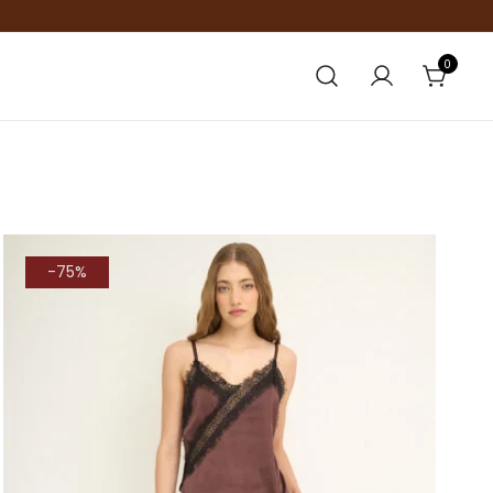
0
-75%