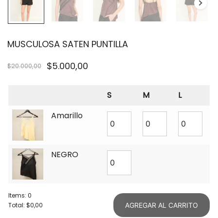
MUSCULOSA SATEN PUNTILLA
$
5.000,00
$
20.000,00
S
M
L
Amarillo
NEGRO
Items
:
0
Total
:
$0,00
AGREGAR AL CARRITO
0