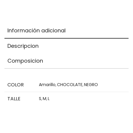
Items.
Your
total
is
Información adicional
$0,00
Descripcion
Composicion
COLOR
Amarillo
CHOCOLATE
NEGRO
,
,
TALLE
S
M
L
,
,