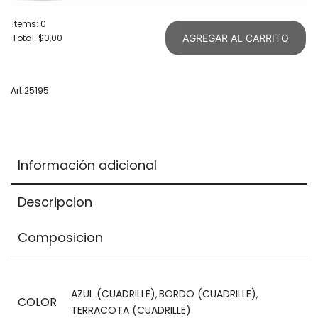
Items
:
0
Total
:
$0,00
AGREGAR AL CARRITO
0
Items.
Your
Art.25195
total
is
$0,00
Información adicional
Descripcion
Composicion
AZUL (CUADRILLE)
BORDO (CUADRILLE)
,
,
COLOR
TERRACOTA (CUADRILLE)