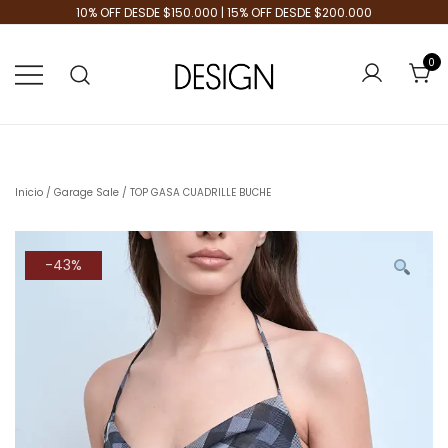
10% OFF DESDE $150.000 | 15% OFF DESDE $200.000
0
Tienda de Moda
Design Plus
Inicio
/
Garage Sale
/ TOP GASA CUADRILLE BUCHE
-43%