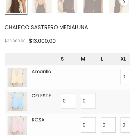
CHALECO SASTRERO MEDIALUNA
$
13.000,00
$
20.000,00
S
M
L
XL
Amarillo
CELESTE
ROSA