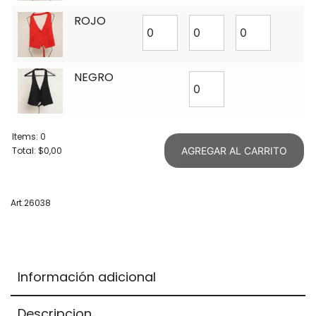
ROJO
NEGRO
Items
:
0
Total
:
$0,00
AGREGAR AL CARRITO
0
Items.
Your
Art.26038
total
is
$0,00
Información adicional
Descripcion