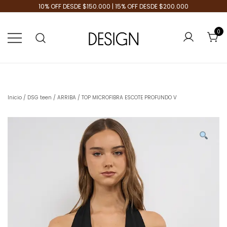
10% OFF DESDE $150.000 | 15% OFF DESDE $200.000
0
Tienda de Moda
Design Plus
Inicio
/
DSG teen
/
ARRIBA
/ TOP MICROFIBRA ESCOTE PROFUNDO V