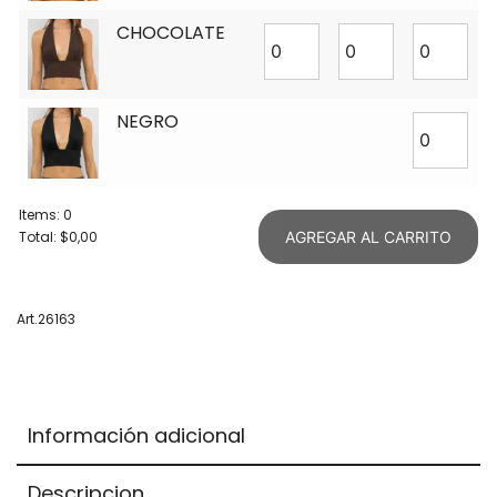
CHOCOLATE
NEGRO
Items
:
0
Total
:
$0,00
AGREGAR AL CARRITO
0
Items.
Your
Art.26163
total
is
$0,00
Información adicional
Descripcion