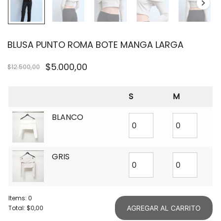
BLUSA PUNTO ROMA BOTE MANGA LARGA
$
5.000,00
$
12.500,00
S
M
BLANCO
GRIS
Items
:
0
Total
:
$0,00
AGREGAR AL CARRITO
0