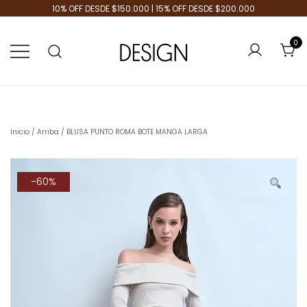
10% OFF DESDE $150.000 | 15% OFF DESDE $200.000
0
Tienda de Moda
Design Plus
Inicio
/
Arriba
/ BLUSA PUNTO ROMA BOTE MANGA LARGA
-60%