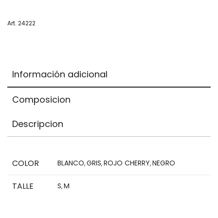
Items.
Your
Art. 24222
total
is
$0,00
Información adicional
Composicion
Descripcion
COLOR
BLANCO
GRIS
ROJO CHERRY
NEGRO
,
,
,
TALLE
S
M
,