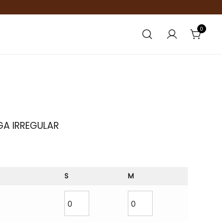
0
GA IRREGULAR
S
M