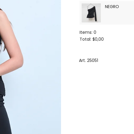
NEGRO
Items
:
0
Total
:
$0,00
0
Items.
Your
Art. 25051
total
is
$0,00