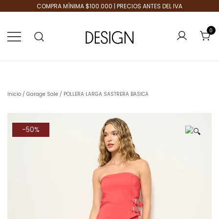
COMPRA MÍNIMA $100.000 | PRECIOS ANTES DEL IVA
0
Tienda de Moda
Design Plus
Inicio
/
Garage Sale
/ POLLERA LARGA SASTRERA BASICA
-50%