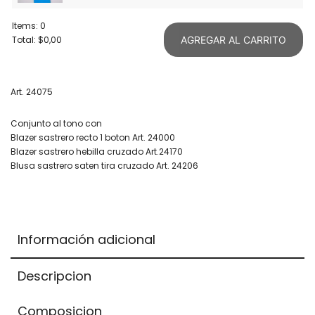
Items
:
0
Total
:
$0,00
AGREGAR AL CARRITO
0
Items.
Your
Art. 24075
total
Conjunto al tono con
is
Blazer sastrero recto 1 boton Art. 24000
$0,00
Blazer sastrero hebilla cruzado Art.24170
Blusa sastrero saten tira cruzado Art. 24206
Información adicional
Descripcion
Composicion