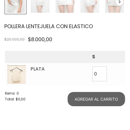
POLLERA LENTEJUELA CON ELASTICO
$
8.000,00
$
20.000,00
S
PLATA
Items
:
0
Total
:
$0,00
AGREGAR AL CARRITO
0
Items.
Your
total