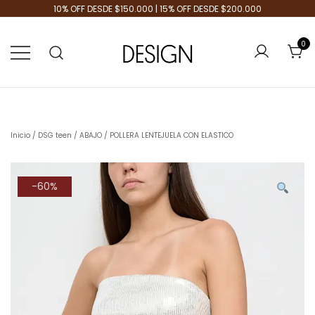
10% OFF DESDE $150.000 | 15% OFF DESDE $200.000
0
Tienda de Moda
Design Plus
Inicio
/
DSG teen
/
ABAJO
/ POLLERA LENTEJUELA CON ELASTICO
-60%