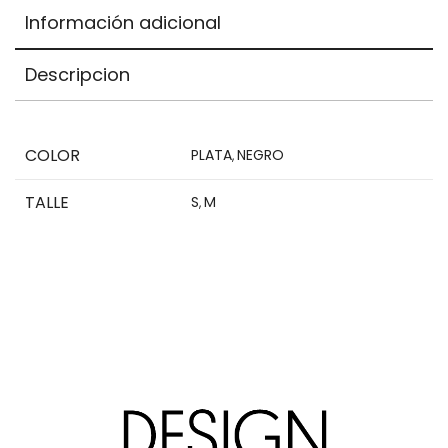
is
Información adicional
$0,00
Descripcion
COLOR
PLATA
NEGRO
,
TALLE
S
M
,