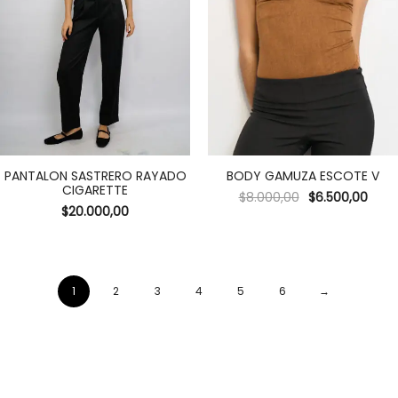
PANTALON SASTRERO RAYADO
BODY GAMUZA ESCOTE V
CIGARETTE
$
8.000,00
$
6.500,00
$
20.000,00
1
2
3
4
5
6
→