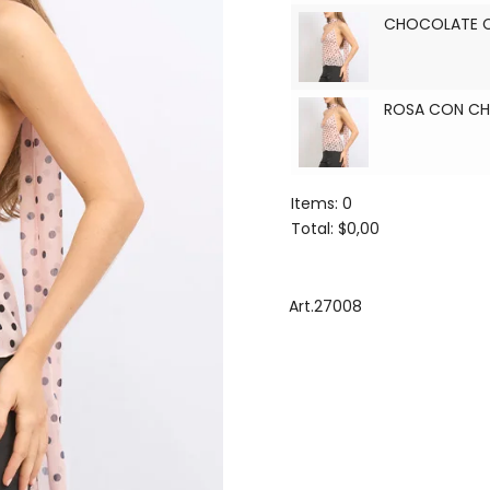
CHOCOLATE 
ROSA CON C
Items
:
0
Total
:
$0,00
0
Items.
Your
Art.27008
total
is
$0,00