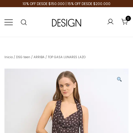
10% OFF DESDE $150.000 | 15% OFF DESDE $200.000
0
Tienda de Moda
Design Plus
Inicio
/
DSG teen
/
ARRIBA
/ TOP GASA LUNARES LAZO