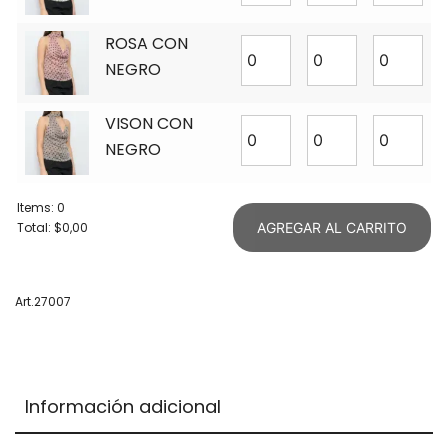
ROSA CON
NEGRO
VISON CON
NEGRO
Items
:
0
Total
:
$0,00
AGREGAR AL CARRITO
0
Items.
Your
Art.27007
total
is
$0,00
Información adicional