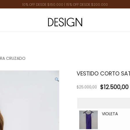
ENVÍOS A TODO EL PAÍS | VENTA MAYORISTA
Tienda de Moda
Design Plus
IRA CRUZADO
VESTIDO CORTO SA
$
12.500,00
$
25.000,00
VIOLETA