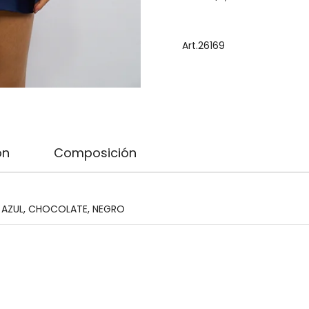
0
Items.
Your
Art.26169
total
is
$0,00
on
Composición
,
AZUL
,
CHOCOLATE
,
NEGRO