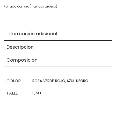
total
Forrado con set (interlock grueso)
is
$0,00
Información adicional
Descripcion
Composicion
COLOR
ROSA
VERDE
ROJO
AZUL
NEGRO
,
,
,
,
TALLE
S
M
L
,
,