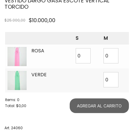
VESTIDO LARGO GASA ESCOTE VERTICAL
TORCIDO
$
10.000,00
$
25.000,00
S
M
ROSA
VERDE
Items
:
0
Total
:
$0,00
AGREGAR AL CARRITO
0
Items.
Your
Art. 24060