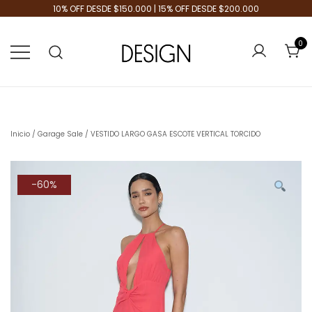
10% OFF DESDE $150.000 | 15% OFF DESDE $200.000
0
Tienda de Moda
Design Plus
Inicio
/
Garage Sale
/ VESTIDO LARGO GASA ESCOTE VERTICAL TORCIDO
-60%