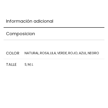
total
is
$0,00
Información adicional
Composicion
COLOR
NATURAL
ROSA
LILA
VERDE
ROJO
AZUL
NEGRO
,
,
,
,
,
,
TALLE
S
M
L
,
,