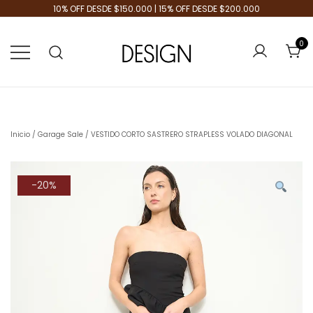
10% OFF DESDE $150.000 | 15% OFF DESDE $200.000
0
Tienda de Moda
Design Plus
Inicio
/
Garage Sale
/ VESTIDO CORTO SASTRERO STRAPLESS VOLADO DIAGONAL
-20%