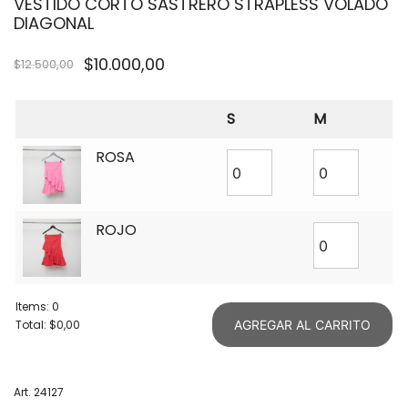
VESTIDO CORTO SASTRERO STRAPLESS VOLADO
DIAGONAL
$
10.000,00
$
12.500,00
S
M
ROSA
ROJO
Items
:
0
Total
:
$0,00
AGREGAR AL CARRITO
0
Items.
Your
Art. 24127