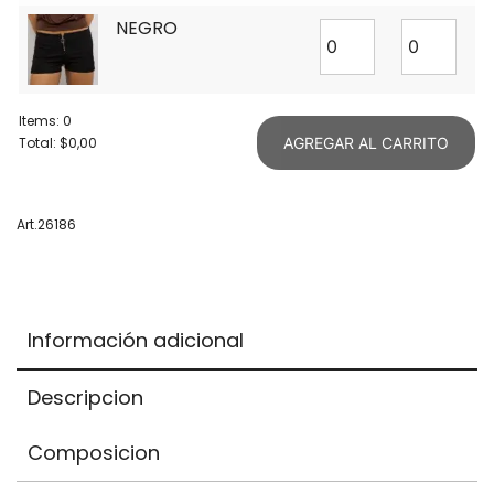
NEGRO
Items
:
0
Total
:
$0,00
AGREGAR AL CARRITO
0
Items.
Your
Art.26186
total
is
$0,00
Información adicional
Descripcion
Composicion