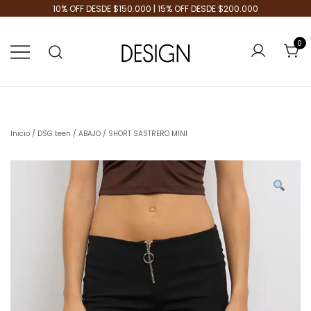
10% OFF DESDE $150.000 | 15% OFF DESDE $200.000
0
Tienda de Moda
Design Plus
Inicio
/
DSG teen
/
ABAJO
/ SHORT SASTRERO MINI