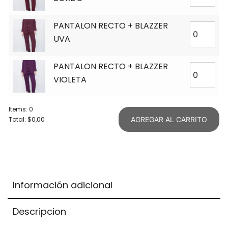
PANTALON RECTO + BLAZZER
UVA
PANTALON RECTO + BLAZZER
VIOLETA
Items
:
0
Total
:
$0,00
AGREGAR AL CARRITO
0
Items.
Your
total
is
Información adicional
$0,00
Descripcion