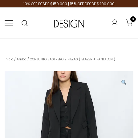
10% OFF DESDE $150.000 | 15% OFF DESDE $200.000
0
Tienda de Moda
Design Plus
Inicio
/
Arriba
/ CONJUNTO SASTRERO 2 PIEZAS ( BLAZER + PANTALON )