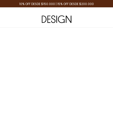
10% OFF DESDE $150.000 | 15% OFF DESDE $200.000
Tienda de Moda
Design Plus