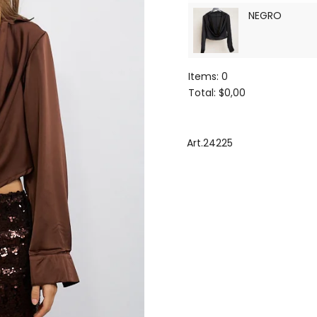
NEGRO
Items
:
0
Total
:
$0,00
0
Items.
Your
Art.24225
total
is
$0,00