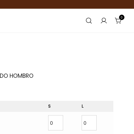
0
ADO HOMBRO
S
L