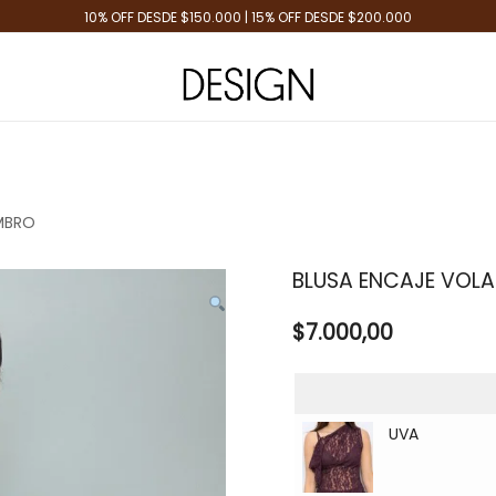
10% OFF DESDE $150.000 | 15% OFF DESDE $200.000
Tienda de Moda
Design Plus
MBRO
BLUSA ENCAJE VOL
$
7.000,00
UVA