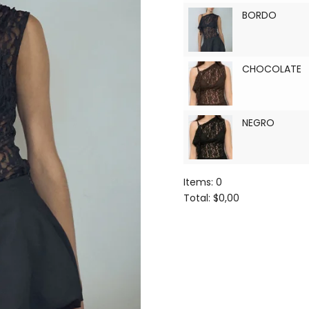
BORDO
CHOCOLATE
NEGRO
Items
:
0
Total
:
$0,00
0
Items.
Your
total
is
$0,00