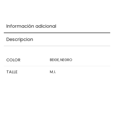
Items.
Your
total
is
Información adicional
$0,00
Descripcion
COLOR
BEIGE
NEGRO
,
TALLE
M
L
,