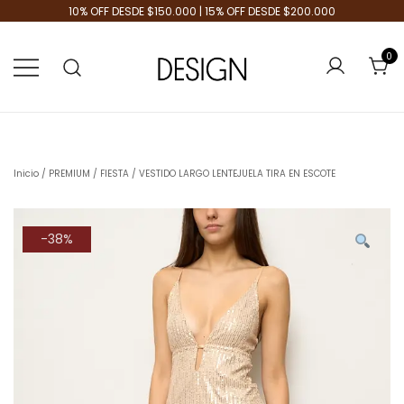
10% OFF DESDE $150.000 | 15% OFF DESDE $200.000
0
Tienda de Moda
Design Plus
Inicio
/
PREMIUM
/
FIESTA
/ VESTIDO LARGO LENTEJUELA TIRA EN ESCOTE
-38%