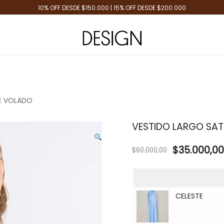
10% OFF DESDE $150.000 | 15% OFF DESDE $200.000
Tienda de Moda
Design Plus
E VOLADO
VESTIDO LARGO SA
$
35.000,00
$
60.000,00
CELESTE