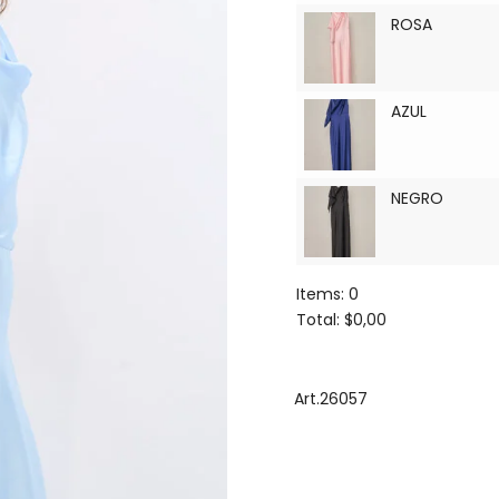
ROSA
AZUL
NEGRO
Items
:
0
Total
:
$0,00
0
Items.
Your
Art.26057
total
is
$0,00