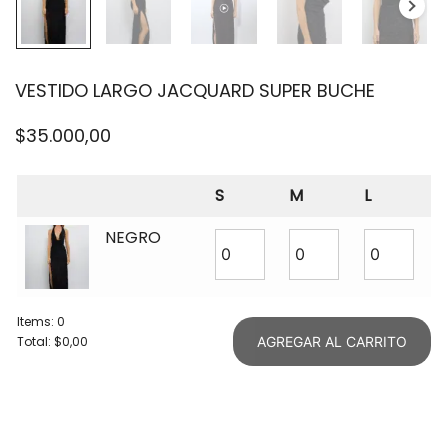
VESTIDO LARGO JACQUARD SUPER BUCHE
$
35.000,00
S
M
L
NEGRO
Items
:
0
Total
:
$0,00
AGREGAR AL CARRITO
0
Items.
Your
total