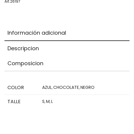
Your
Art.26197
total
is
$0,00
Información adicional
Descripcion
Composicion
COLOR
AZUL
CHOCOLATE
NEGRO
,
,
TALLE
S
M
L
,
,