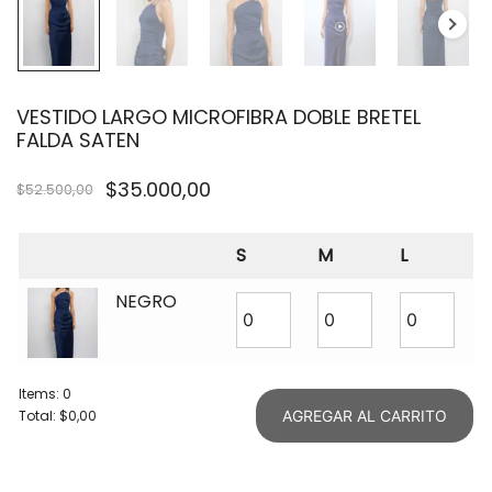
VESTIDO LARGO MICROFIBRA DOBLE BRETEL
FALDA SATEN
$
35.000,00
$
52.500,00
S
M
L
NEGRO
Items
:
0
Total
:
$0,00
AGREGAR AL CARRITO
0
Items.