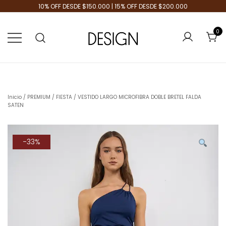
10% OFF DESDE $150.000 | 15% OFF DESDE $200.000
0
Tienda de Moda
Design Plus
Inicio
/
PREMIUM
/
FIESTA
/ VESTIDO LARGO MICROFIBRA DOBLE BRETEL FALDA
SATEN
-33%