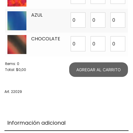
AZUL
CHOCOLATE
Items
:
0
Total
:
$0,00
AGREGAR AL CARRITO
0
Items.
Your
Art. 22029
total
is
$0,00
Información adicional