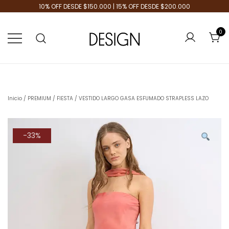
10% OFF DESDE $150.000 | 15% OFF DESDE $200.000
0
Tienda de Moda
Design Plus
Inicio
/
PREMIUM
/
FIESTA
/ VESTIDO LARGO GASA ESFUMADO STRAPLESS LAZO
-33%