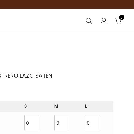
0
STRERO LAZO SATEN
S
M
L