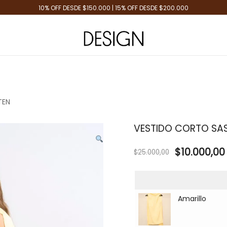
10% OFF DESDE $150.000 | 15% OFF DESDE $200.000
Tienda de Moda
Design Plus
TEN
VESTIDO CORTO SA
$
10.000,00
$
25.000,00
Amarillo