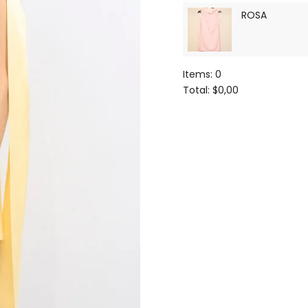
ROSA
Items
:
0
Total
:
$0,00
0
Items.
Your
total
is
$0,00