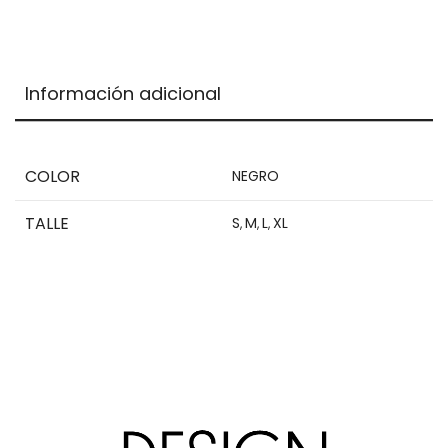
total
is
$0,00
Información adicional
COLOR
NEGRO
TALLE
S
M
L
XL
,
,
,