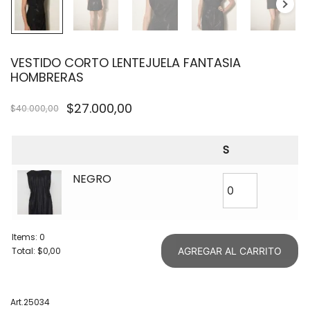
VESTIDO CORTO LENTEJUELA FANTASIA
HOMBRERAS
$
27.000,00
$
40.000,00
S
NEGRO
Items
:
0
Total
:
$0,00
AGREGAR AL CARRITO
0
Items.
Your
Art.25034