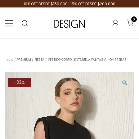
10% OFF DESDE $150.000 | 15% OFF DESDE $200.000
0
Tienda de Moda
Design Plus
Inicio
/
PREMIUM
/
FIESTA
/ VESTIDO CORTO LENTEJUELA FANTASIA HOMBRERAS
-33%