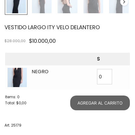
VESTIDO LARGO ITY VELO DELANTERO
$
10.000,00
$
28.000,00
S
NEGRO
Items
:
0
Total
:
$0,00
AGREGAR AL CARRITO
0
Items.
Your
Art. 25179
total