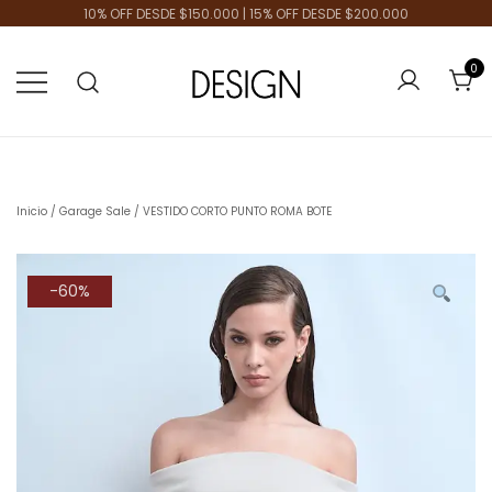
10% OFF DESDE $150.000 | 15% OFF DESDE $200.000
ENVÍOS A TODO EL PAÍS | VENTA MAYORISTA
0
Tienda de Moda
Design Plus
Inicio
/
Garage Sale
/ VESTIDO CORTO PUNTO ROMA BOTE
-60%