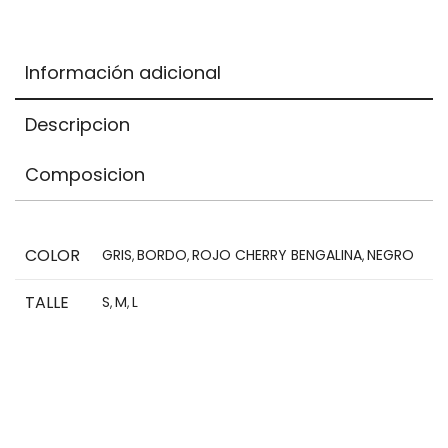
is
$0,00
Información adicional
Descripcion
Composicion
COLOR
GRIS
BORDO
ROJO CHERRY BENGALINA
NEGRO
,
,
,
TALLE
S
M
L
,
,