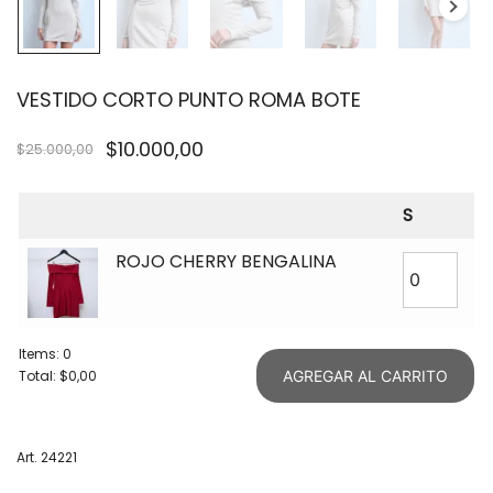
VESTIDO CORTO PUNTO ROMA BOTE
$
10.000,00
$
25.000,00
S
ROJO CHERRY BENGALINA
Items
:
0
Total
:
$0,00
AGREGAR AL CARRITO
0
Items.
Your
Art. 24221
total