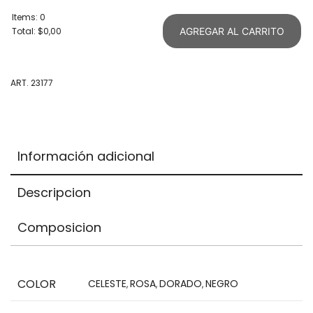
Items
:
0
Total
:
$0,00
AGREGAR AL CARRITO
0
Items.
Your
ART. 23177
total
is
$0,00
Información adicional
Descripcion
Composicion
COLOR
CELESTE
ROSA
DORADO
NEGRO
,
,
,