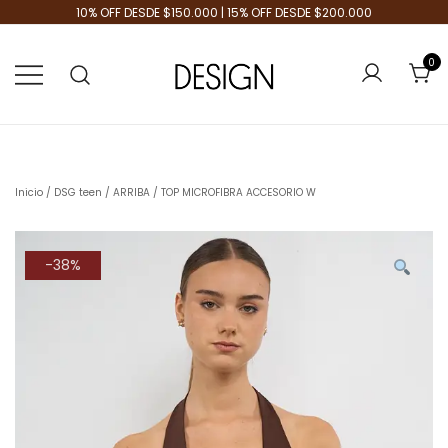
10% OFF DESDE $150.000 | 15% OFF DESDE $200.000
0
Tienda de Moda
Design Plus
Inicio
/
DSG teen
/
ARRIBA
/ TOP MICROFIBRA ACCESORIO W
-38%