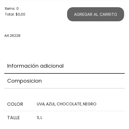
Items
:
0
Total
:
$0,00
AGREGAR AL CARRITO
0
Items.
Your
Art.26228
total
is
$0,00
Información adicional
Composicion
COLOR
UVA
AZUL
CHOCOLATE
NEGRO
,
,
,
TALLE
S
L
,