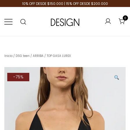
10% OFF DESDE $150.000 | 15% OFF DESDE $200.000
0
Tienda de Moda
Design Plus
Inicio
/
DSG teen
/
ARRIBA
/ TOP GASA LUREX
-75%