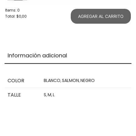
Items
:
0
Total
:
$0,00
AGREGAR AL CARRITO
0
Items.
Your
total
is
Información adicional
$0,00
COLOR
BLANCO
SALMON
NEGRO
,
,
TALLE
S
M
L
,
,