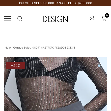
10% OFF DESDE $150.000 | 15% OFF DESDE $200.000
0
Tienda de Moda
Design Plus
Inicio
/
Garage Sale
/ SHORT SASTRERO PESADO 1 BOTON
-42%