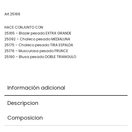
Items.
Your
Art.25166
total
HACE CONJUNTO CON:
is
25165 – Blazer pesado EXTRA GRANDE
$0,00
25092 – Chaleco pesado MEDIALUNA
25175 – Chaleco pesado TIRA ESPALDA
25176 – Musculosa pesado FRUNCE
25190 – Blusa pesado DOBLE TRIANGULO
Información adicional
Descripcion
Composicion