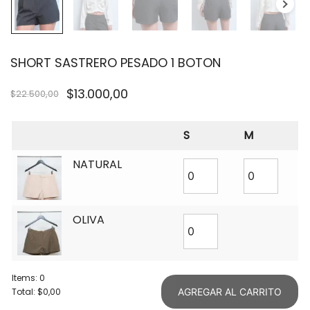
SHORT SASTRERO PESADO 1 BOTON
$
13.000,00
$
22.500,00
S
M
NATURAL
OLIVA
Items
:
0
Total
:
$0,00
AGREGAR AL CARRITO
0