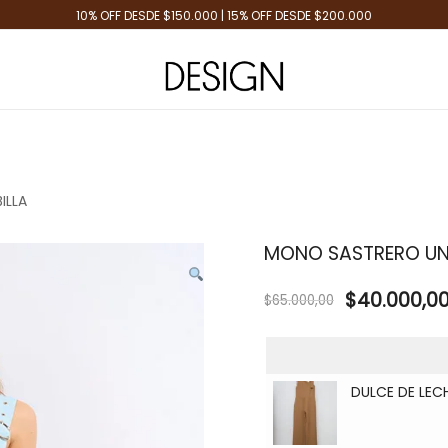
10% OFF DESDE $150.000 | 15% OFF DESDE $200.000
Tienda de Moda
Design Plus
ILLA
MONO SASTRERO UN
$
40.000,0
$
65.000,00
DULCE DE LEC