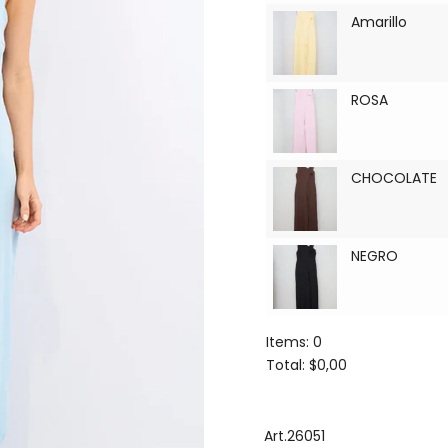
Amarillo
ROSA
CHOCOLATE
NEGRO
Items
:
0
Total
:
$0,00
0
Items.
Your
Art.26051