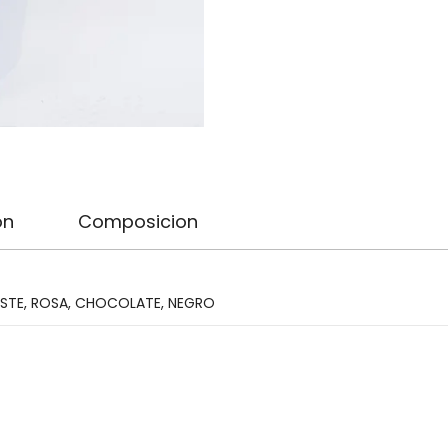
total
is
$0,00
on
Composicion
ESTE
,
ROSA
,
CHOCOLATE
,
NEGRO