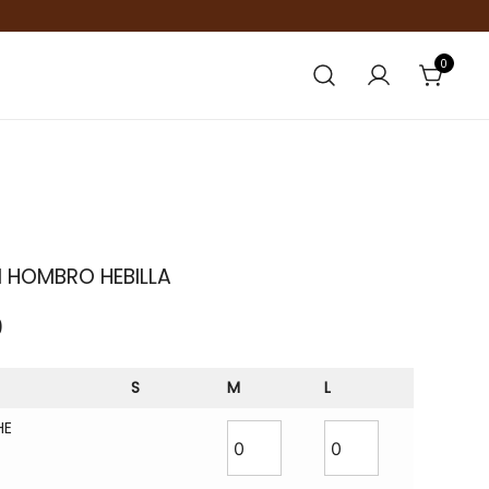
0
 HOMBRO HEBILLA
0
S
M
L
HE