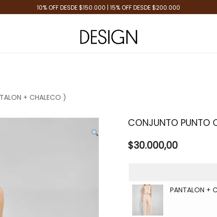
10% OFF DESDE $150.000 | 15% OFF DESDE $200.000
Tienda de Moda
Design Plus
NTALON + CHALECO )
CONJUNTO PUNTO CR
$
30.000,00
PANTALON + C