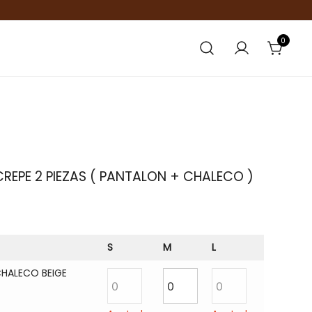
0
EPE 2 PIEZAS ( PANTALON + CHALECO )
S
M
L
HALECO BEIGE