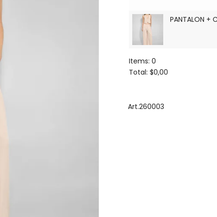
PANTALON + 
Items
:
0
Total
:
$0,00
0
Items.
Your
Art.260003
total
is
$0,00