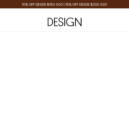
10% OFF DESDE $150.000 | 15% OFF DESDE $200.000
Tienda de Moda
Design Plus