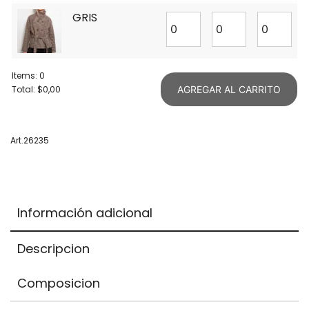
GRIS
Items
:
0
Total
:
$0,00
AGREGAR AL CARRITO
0
Items.
Your
Art.26235
total
is
$0,00
Información adicional
Descripcion
Composicion