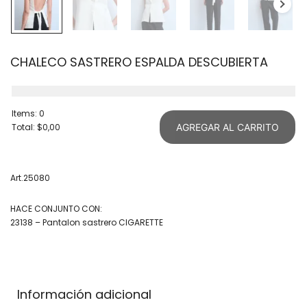
CHALECO SASTRERO ESPALDA DESCUBIERTA
Items
:
0
Total
:
$0,00
AGREGAR AL CARRITO
0
Items.
Your
Art.25080
total
HACE CONJUNTO CON:
is
23138 – Pantalon sastrero CIGARETTE
$0,00
Información adicional