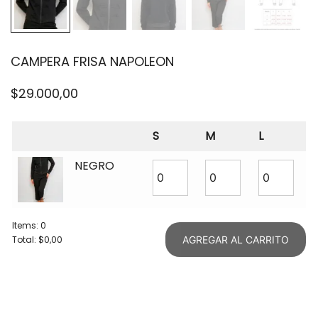
CAMPERA FRISA NAPOLEON
$
29.000,00
S
M
L
NEGRO
Items
:
0
Total
:
$0,00
AGREGAR AL CARRITO
0
Items.
Your
total