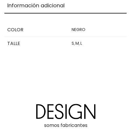
is
Información adicional
$0,00
COLOR
NEGRO
TALLE
S
M
L
,
,
somos fabricantes