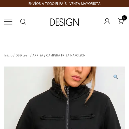
ENVÍOS A TODO EL PAÍS | VENTA MAYORISTA
0
Tienda de Moda
Design Plus
Inicio
/
DSG teen
/
ARRIBA
/ CAMPERA FRISA NAPOLEON