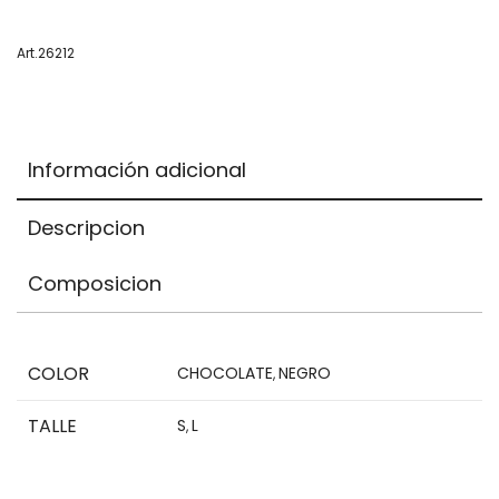
Items.
Your
Art.26212
total
is
$0,00
Información adicional
Descripcion
Composicion
COLOR
CHOCOLATE
NEGRO
,
TALLE
S
L
,