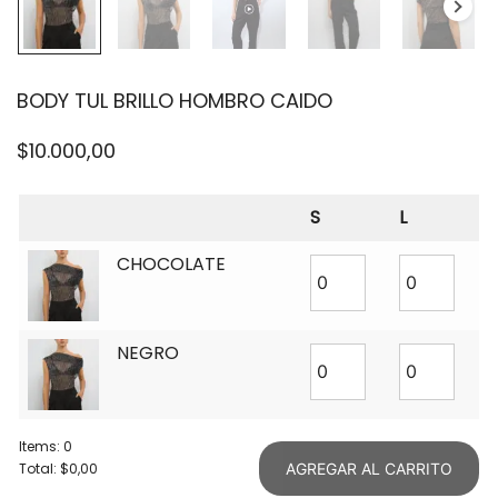
BODY TUL BRILLO HOMBRO CAIDO
$
10.000,00
S
L
CHOCOLATE
NEGRO
Items
:
0
Total
:
$0,00
AGREGAR AL CARRITO
0