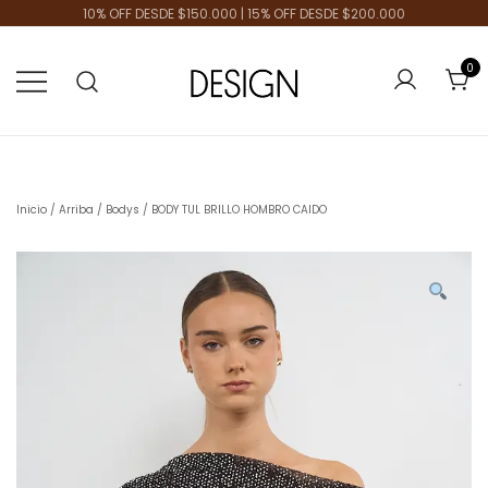
10% OFF DESDE $150.000 | 15% OFF DESDE $200.000
0
Tienda de Moda
Design Plus
Inicio
/
Arriba
/
Bodys
/ BODY TUL BRILLO HOMBRO CAIDO