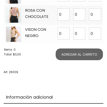
ROSA CON
CHOCOLATE
VISON CON
NEGRO
Items
:
0
Total
:
$0,00
AGREGAR AL CARRITO
0
Items.
Your
Art. 26009
total
is
$0,00
Información adicional