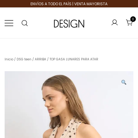
ENVÍOS A TODO EL PAÍS | VENTA MAYORISTA
0
Tienda de Moda
Design Plus
Inicio
/
DSG teen
/
ARRIBA
/ TOP GASA LUNARES PARA ATAR