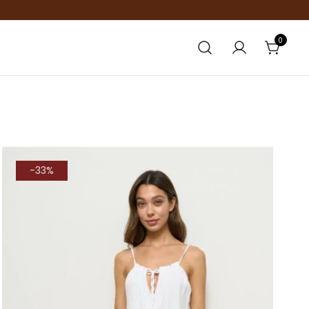
0
-33%