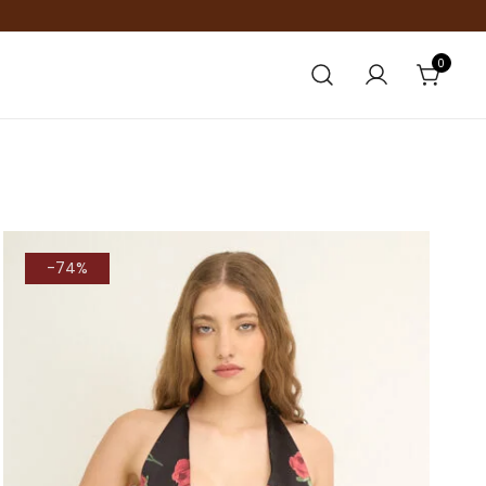
0
-74%