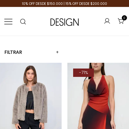
10% OFF DESDE $150.000 | 15% OFF DESDE $200.000
0
Tienda de Moda
Design Plus
FILTRAR
+
-71%