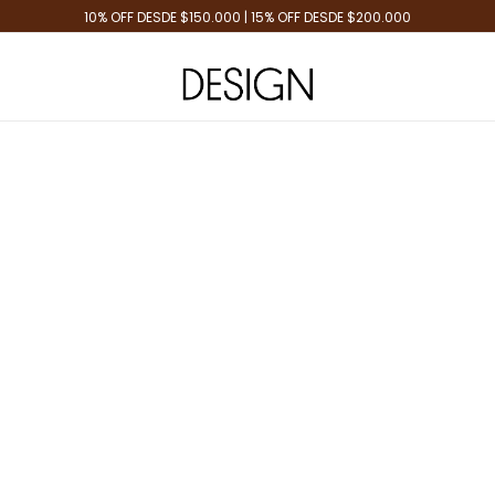
10% OFF DESDE $150.000 | 15% OFF DESDE $200.000
Tienda de Moda
Design Plus